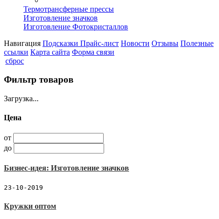
Термотрансферные прессы
Изготовление значков
Изготовление Фотокристаллов
Навигация
Подсказки
Прайс-лист
Новости
Отзывы
Полезные
ссылки
Карта сайта
Форма связи
сброс
Фильтр товаров
Загрузка...
Цена
от
до
Бизнес-идея: Изготовление значков
23-10-2019
Кружки оптом