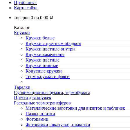
Прайс-лист
Карта сайта
товаров
0
на
0.00
p
Каталог
Кружки
Кружки белые
Кружки с цветным ободком
Кружки цветные внутри
Кружки хамелеоны
Кружки цветные
Кружки пивные
Конусные кружки
Термокружки и фляги
Тарелки
Сублимационная бумага, термобумага
Пресса для кружек
Расходные термотрансферов
Металлические заготовки для визиток и табличек
Пазлы, плитки
Фотокамни
Фоторамки, шкатулки, плакетки