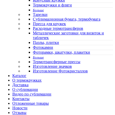
Конусные кружки
Термокружки и фляги
Больше
Тарелки
Сублимационная бумага, термобумага
Пресса для кружек
Расходные термотрансферов
Металлические заготовки для визиток и
табличек
Пазлы, плитки
Фотокамни
Фоторамки, шкатулки, плакетки
Больше
Термотрансферные прессы
Изготовление значков
Изготовление Фотокристаллов
Каталог
О термокружках
Доставка
О сублимации
Видео по сублимации
Контакты
Отложенные товары
Новости
Отзывы