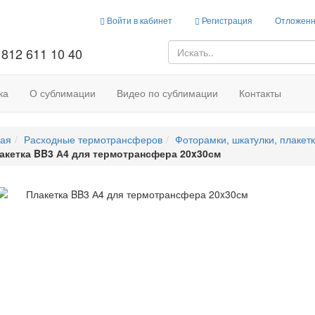
Войти в кабинет
Регистрация
Отложенн
 812 611 10 40
ка
О сублимации
Видео по сублимации
Контакты
ная
Расходные термотрансферов
Фоторамки, шкатулки, плакет
акетка BB3 А4 для термотрансфера 20x30см