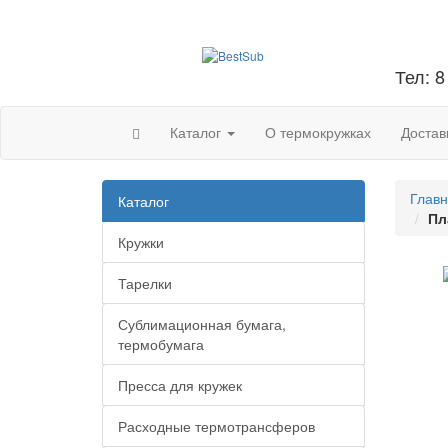
Тел: 8
Каталог
О термокружках
Достав
Глав
Каталог
Пл
Кружки
Тарелки
Сублимационная бумага,
термобумага
Пресса для кружек
Расходные термотрансферов