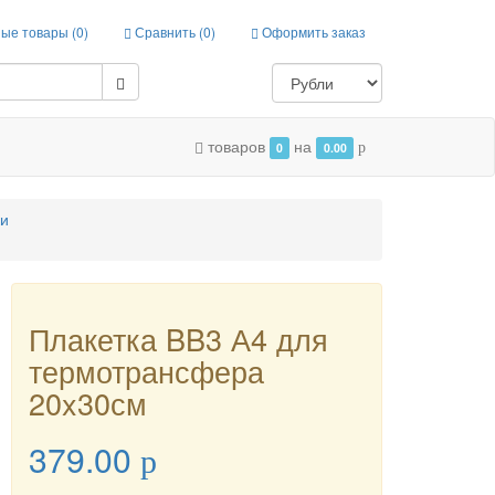
ые товары (
0
)
Сравнить (
0
)
Оформить заказ
товаров
на
0
0.00
p
ки
Плакетка BB3 А4 для
термотрансфера
20x30см
379.00
p