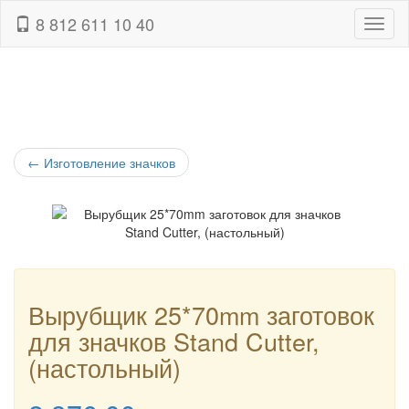
8 812 611 10 40
Навиг
←
Изготовление значков
Вырубщик 25*70mm заготовок
для значков Stand Cutter,
(настольный)