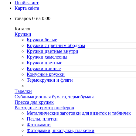
Прайс-лист
Карта сайта
товаров
0
на
0.00
Каталог
Кружки
Кружки белые
Кружки с цветным ободком
Кружки цветные внутри
Кружки хамелеоны
Кружки цветные
Кружки пивные
Конусные кружки
Термокружки и фляги
Тарелки
Сублимационная бумага, термобумага
Пресса для кружек
Расходные термотрансферов
Металлические заготовки для визиток и табличек
Пазлы, плитки
Фотокамни
Фоторамки, шкатулки, плакетки