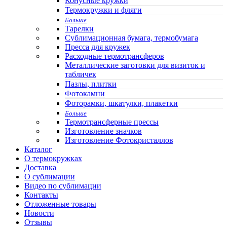
Конусные кружки
Термокружки и фляги
Больше
Тарелки
Сублимационная бумага, термобумага
Пресса для кружек
Расходные термотрансферов
Металлические заготовки для визиток и
табличек
Пазлы, плитки
Фотокамни
Фоторамки, шкатулки, плакетки
Больше
Термотрансферные прессы
Изготовление значков
Изготовление Фотокристаллов
Каталог
О термокружках
Доставка
О сублимации
Видео по сублимации
Контакты
Отложенные товары
Новости
Отзывы