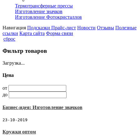
Термотрансферные прессы
Изготовление значков
Изготовление Фотокристаллов
Навигация
Подсказки
Прайс-лист
Новости
Отзывы
Полезные
ссылки
Карта сайта
Форма связи
сброс
Фильтр товаров
Загрузка...
Цена
от
до
Бизнес-идея: Изготовление значков
23-10-2019
Кружки оптом